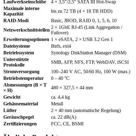
Laufwerkseinschübe
4 × 3,5″/2,5″ SATA III Hot-Swap
Maximale interne
bis zu 72 TB (4 × 18 TB HDD)
Kapazität
RAID-Modi
Basic, JBOD, RAID 0, 1, 5, 6, 10
2 × 1GbE RJ-45 (Link Aggregation /
Netzwerkschnittstellen
Failover)
Erweiterungsoptionen
1 × eSATA, 2 × USB 3.2 Gen 1
Dateisysteme
Btrfs, ext4
Betriebssystem
Synology DiskStation Manager (DSM)
Unterstützte
SMB, AFP, NFS, FTP, WebDAV, iSCSI
Protokolle
Stromversorgung
100–240 V AC, 50/60 Hz, 100 W (max.)
Betriebstemperatur
0 – 40 °C
Abmessungen (B × T
480 × 327,5 × 44 mm
× H)
Gewicht
ca. 4,4 kg
Gehäusematerial
Metall
Lüfter
2 × 40 mm (automatische Regelung)
Geräuschpegel
ca. 22 dB(A)
Zertifizierungen
FCC, CE, BSMI