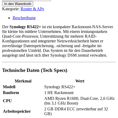
RS422+
In den Warenkorb
Network
Kategorie:
Router & APs
Attached
Storage
Beschreibung
(NAS)
Menge
Der
Synology RS422+
ist ein kompakter Rackmount-NAS-Server
für kleine bis mittlere Unternehmen. Mit einem leistungsstarken
Quad-Core-Prozessor, Unterstützung für mehrere RAID-
Konfigurationen und integrierter Netzwerksicherheit bietet er
zuverlässige Datenspeicherung, -sicherung und -freigabe im
professionellen Umfeld. Das System ist für den Dauerbetrieb
ausgelegt und lässt sich über Synology DSM zentral verwalten.
Technische Daten (Tech Specs)
Merkmal
Wert
Modell
Synology RS422+
Bauform
1 HE Rackmount
AMD Ryzen R1600, Dual-Core, 2,6 GHz
CPU
(bis 3,1 GHz Boost)
2 GB DDR4 ECC (erweiterbar auf 32
Arbeitsspeicher
GB)