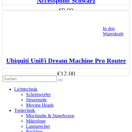
Accesspoint Schwarz
€
9,00
In den
Warenkorb
Ubiquiti UniFi Dream Machine Pro Router
€
12,00
Lichttechnik
Scheinwerfer
Steuerpulte
Moving Heads
Tontechnik
Mischpulte & Stageboxen
Mikrofone
Lautsprecher
Backline