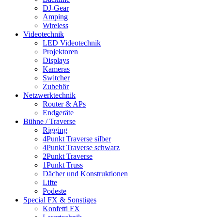
DJ-Gear
Amping
Wireless
Videotechnik
LED Videotechnik
Projektoren
Displays
Kameras
Switcher
Zubehör
Netzwerktechnik
Router & APs
Endgeräte
Bühne / Traverse
Rigging
4Punkt Traverse silber
4Punkt Traverse schwarz
2Punkt Traverse
1Punkt Truss
Dächer und Konstruktionen
Lifte
Podeste
Special FX & Sonstiges
Konfetti FX