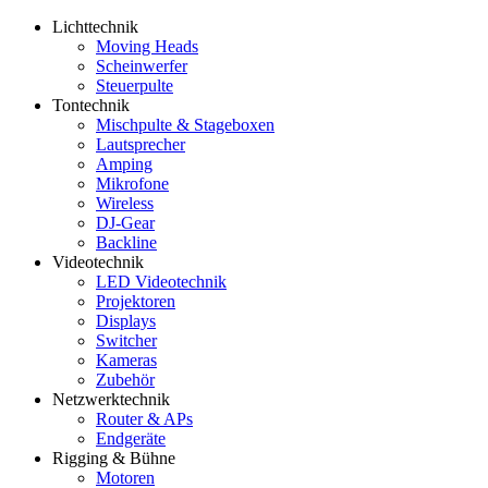
Lichttechnik
Moving Heads
Scheinwerfer
Steuerpulte
Tontechnik
Mischpulte & Stageboxen
Lautsprecher
Amping
Mikrofone
Wireless
DJ-Gear
Backline
Videotechnik
LED Videotechnik
Projektoren
Displays
Switcher
Kameras
Zubehör
Netzwerktechnik
Router & APs
Endgeräte
Rigging & Bühne
Motoren