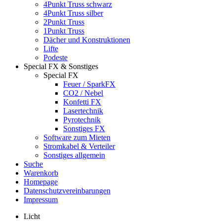
4Punkt Truss schwarz
4Punkt Truss silber
2Punkt Truss
1Punkt Truss
Dächer und Konstruktionen
Lifte
Podeste
Special FX & Sonstiges
Special FX
Feuer / SparkFX
CO2 / Nebel
Konfetti FX
Lasertechnik
Pyrotechnik
Sonstiges FX
Software zum Mieten
Stromkabel & Verteiler
Sonstiges allgemein
Suche
Warenkorb
Homepage
Datenschutzvereinbarungen
Impressum
Licht