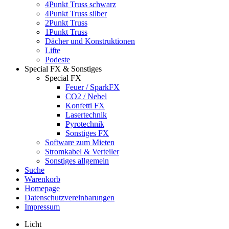
4Punkt Truss schwarz
4Punkt Truss silber
2Punkt Truss
1Punkt Truss
Dächer und Konstruktionen
Lifte
Podeste
Special FX & Sonstiges
Special FX
Feuer / SparkFX
CO2 / Nebel
Konfetti FX
Lasertechnik
Pyrotechnik
Sonstiges FX
Software zum Mieten
Stromkabel & Verteiler
Sonstiges allgemein
Suche
Warenkorb
Homepage
Datenschutzvereinbarungen
Impressum
Licht