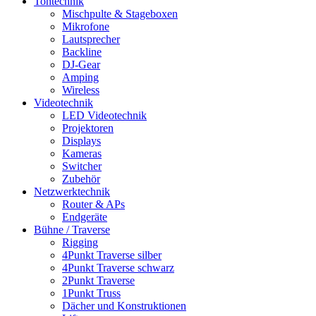
Tontechnik
Mischpulte & Stageboxen
Mikrofone
Lautsprecher
Backline
DJ-Gear
Amping
Wireless
Videotechnik
LED Videotechnik
Projektoren
Displays
Kameras
Switcher
Zubehör
Netzwerktechnik
Router & APs
Endgeräte
Bühne / Traverse
Rigging
4Punkt Traverse silber
4Punkt Traverse schwarz
2Punkt Traverse
1Punkt Truss
Dächer und Konstruktionen