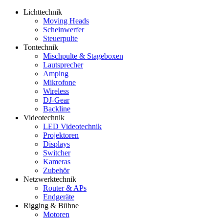
Lichttechnik
Moving Heads
Scheinwerfer
Steuerpulte
Tontechnik
Mischpulte & Stageboxen
Lautsprecher
Amping
Mikrofone
Wireless
DJ-Gear
Backline
Videotechnik
LED Videotechnik
Projektoren
Displays
Switcher
Kameras
Zubehör
Netzwerktechnik
Router & APs
Endgeräte
Rigging & Bühne
Motoren