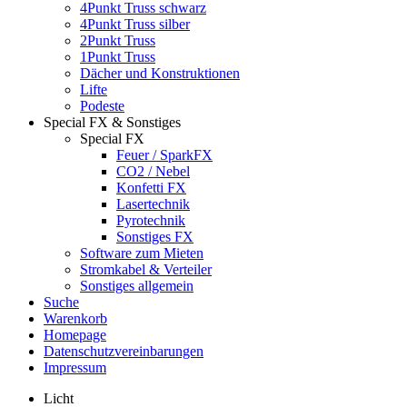
4Punkt Truss schwarz
4Punkt Truss silber
2Punkt Truss
1Punkt Truss
Dächer und Konstruktionen
Lifte
Podeste
Special FX & Sonstiges
Special FX
Feuer / SparkFX
CO2 / Nebel
Konfetti FX
Lasertechnik
Pyrotechnik
Sonstiges FX
Software zum Mieten
Stromkabel & Verteiler
Sonstiges allgemein
Suche
Warenkorb
Homepage
Datenschutzvereinbarungen
Impressum
Licht