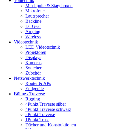
Tontechnik
Mischpulte & Stageboxen
Mikrofone
Lautsprecher
Backline
DJ-Gear
Amping
Wireless
Videotechnik
LED Videotechnik
Projektoren
Displays
Kameras
Switcher
Zubehör
Netzwerktechnik
Router & APs
Endgeräte
Bühne / Traverse
Rigging
4Punkt Traverse silber
4Punkt Traverse schwarz
2Punkt Traverse
1Punkt Truss
Dächer und Konstruktionen