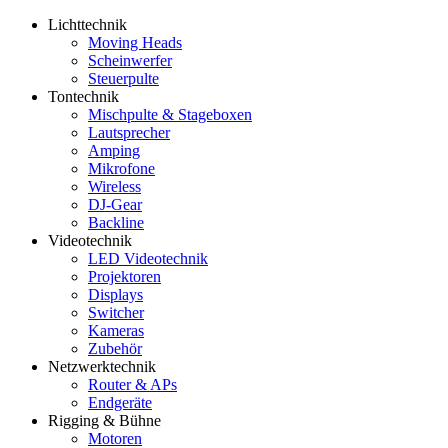
Lichttechnik
Moving Heads
Scheinwerfer
Steuerpulte
Tontechnik
Mischpulte & Stageboxen
Lautsprecher
Amping
Mikrofone
Wireless
DJ-Gear
Backline
Videotechnik
LED Videotechnik
Projektoren
Displays
Switcher
Kameras
Zubehör
Netzwerktechnik
Router & APs
Endgeräte
Rigging & Bühne
Motoren